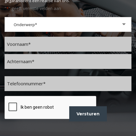
gegarandeerd een reactie van ons.
"
" geeft vereiste velden aan
*
Onderwerp
Onderwerp*
*
Naam
*
Voornaam
Achternaam
Telefoon
*
CAPTCHA