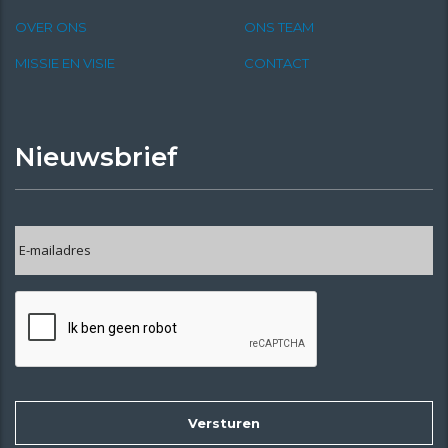
OVER ONS
ONS TEAM
MISSIE EN VISIE
CONTACT
Nieuwsbrief
E-
mailadres
*
CAPTCHA