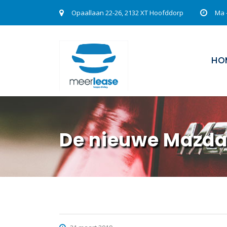
Opaallaan 22-26, 2132 XT Hoofddorp
Ma -
HO
De nieuwe Mazd