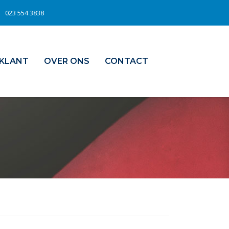
023 554 3838
 KLANT
OVER ONS
CONTACT