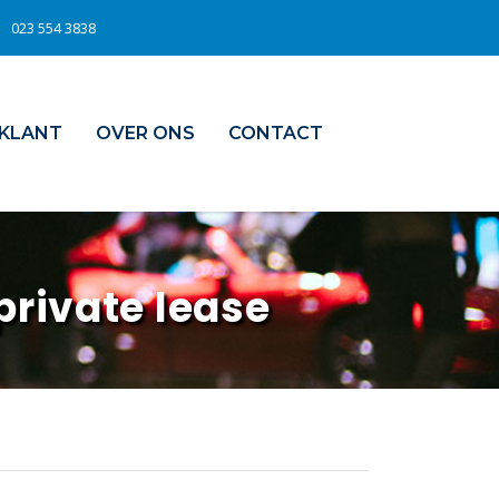
023 554 3838
 KLANT
OVER ONS
CONTACT
private lease