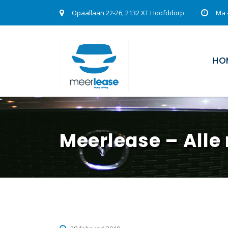
Opaallaan 22-26, 2132 XT Hoofddorp
Ma -
HO
Meerlease – Alle